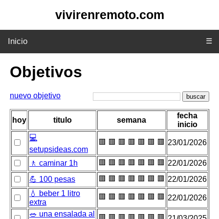
vivirenremoto.com
Inicio
☰
Objetivos
nuevo objetivo
buscar
fecha
hoy
titulo
semana
inicio
💻
🟥
🟥
🟥
🟥
🟥
🟥
🟥
23/01/2026
setupsideas.com
🟥
🟥
🟥
🟥
🟥
🟥
🟥
🚶 caminar 1h
22/01/2026
🟥
🟥
🟥
🟥
🟥
🟥
🟥
💪 100 pesas
22/01/2026
💧 beber 1 litro
🟥
🟥
🟥
🟥
🟥
🟥
🟥
22/01/2026
extra
🥗 una ensalada al
🟥
🟥
🟥
🟥
🟥
🟥
🟥
21/03/2025